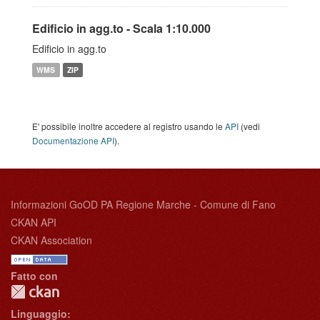
Edificio in agg.to - Scala 1:10.000
Edificio in agg.to
WMS
ZIP
E' possibile inoltre accedere al registro usando le
API
(vedi
Documentazione API
).
Informazioni GoOD PA Regione Marche - Comune di Fano
CKAN API
CKAN Association
Fatto con
Linguaggio