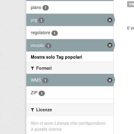
W
piano
1
prg
1
E' p
regolatore
1
vincolo
1
Mostra solo Tag popolari
Formati
WMS
1
ZIP
1
Licenze
Non ci sono Licenze che corrispondono
a questa ricerca