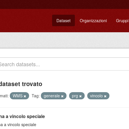
Dataset
Organizzazioni
Gruppi
dataset trovato
mati:
WMS
Tag:
generale
prg
vincolo
na a vincolo speciale
a a vincolo speciale