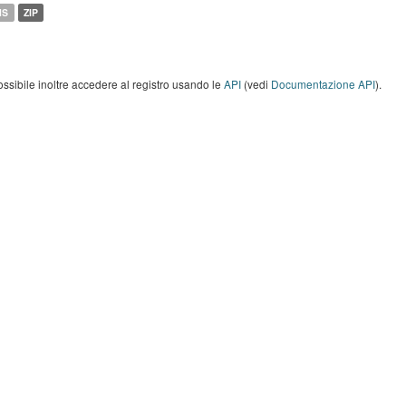
MS
ZIP
ossibile inoltre accedere al registro usando le
API
(vedi
Documentazione API
).