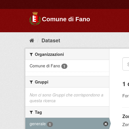
Dataset
Organizzazioni
Comune di Fano
1
Gruppi
1 
Non ci sono Gruppi che corrispondono a
For
questa ricerca
Tag
Zo
generale
Zon
1