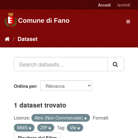
Accedi
Iscriviti
Dataset
Ordina per
1 dataset trovato
Licenze:
Altro (Non Commerciale)
Formati:
WMS
ZIP
Tag:
Vie
Risultato del Filtro