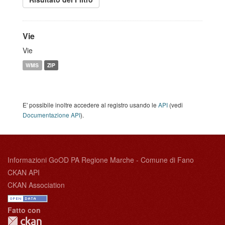
Vie
Vie
WMS
ZIP
E' possibile inoltre accedere al registro usando le
API
(vedi
Documentazione API
).
Informazioni GoOD PA Regione Marche - Comune di Fano
CKAN API
CKAN Association
Fatto con