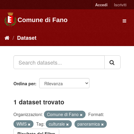
Accedi
Iscriviti
Dataset
Ordina per
1 dataset trovato
Organizzazioni:
Comune di Fano
Formati:
WMS
Tag:
culturale
panoramica
Risultato del Filtro