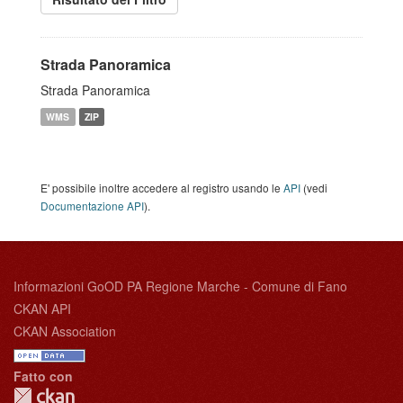
Strada Panoramica
Strada Panoramica
WMS
ZIP
E' possibile inoltre accedere al registro usando le
API
(vedi
Documentazione API
).
Informazioni GoOD PA Regione Marche - Comune di Fano
CKAN API
CKAN Association
Fatto con