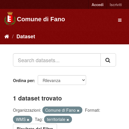
Accedi
Iscriviti
Dataset
Ordina per
1 dataset trovato
Organizzazioni:
Comune di Fano
Formati:
WMS
Tag:
territoriale
Risultato del Filtro