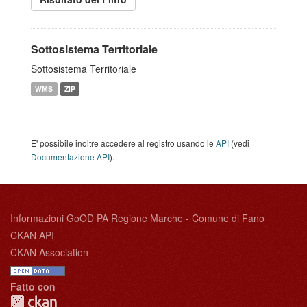
Sottosistema Territoriale
Sottosistema Territoriale
WMS
ZIP
E' possibile inoltre accedere al registro usando le
API
(vedi
Documentazione API
).
Informazioni GoOD PA Regione Marche - Comune di Fano
CKAN API
CKAN Association
Fatto con