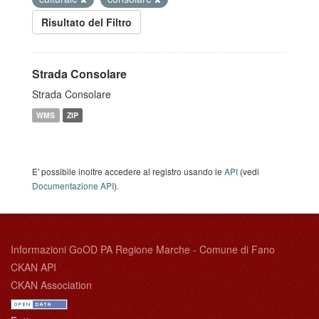
Risultato del Filtro
Strada Consolare
Strada Consolare
WMS
ZIP
E' possibile inoltre accedere al registro usando le
API
(vedi
Documentazione API
).
Informazioni GoOD PA Regione Marche - Comune di Fano
CKAN API
CKAN Association