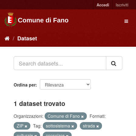
Accedi
Iscriviti
Dataset
Ordina per
1 dataset trovato
Organizzazioni:
Comune di Fano
Formati:
ZIP
Tag:
sottosistema
strada
culturale
consolare