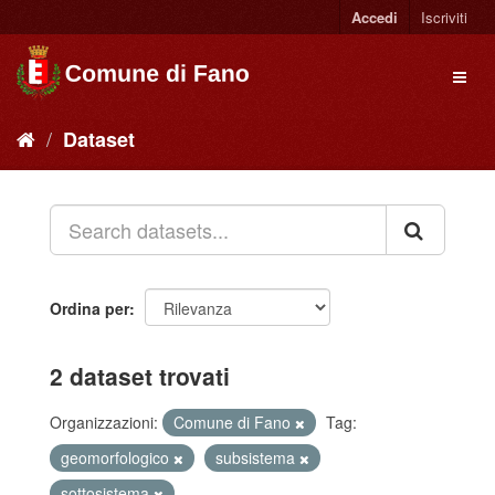
Accedi
Iscriviti
Dataset
Ordina per
2 dataset trovati
Organizzazioni:
Comune di Fano
Tag:
geomorfologico
subsistema
sottosistema