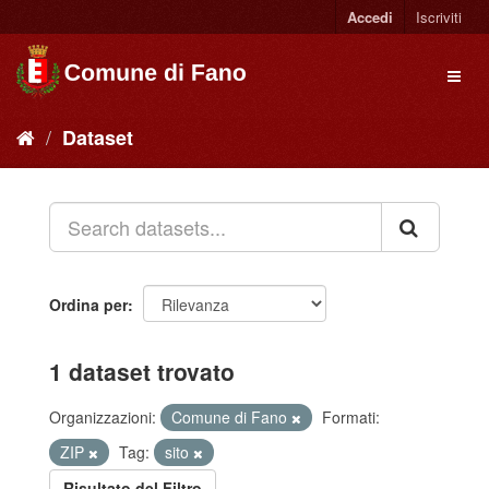
Accedi
Iscriviti
Dataset
Ordina per
1 dataset trovato
Organizzazioni:
Comune di Fano
Formati:
ZIP
Tag:
sito
Risultato del Filtro