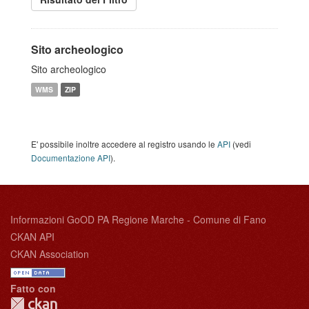
Sito archeologico
Sito archeologico
WMS
ZIP
E' possibile inoltre accedere al registro usando le
API
(vedi
Documentazione API
).
Informazioni GoOD PA Regione Marche - Comune di Fano
CKAN API
CKAN Association
Fatto con