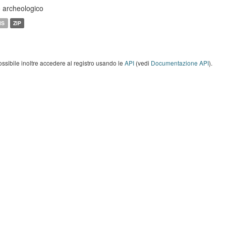
o archeologico
MS
ZIP
ossibile inoltre accedere al registro usando le
API
(vedi
Documentazione API
).