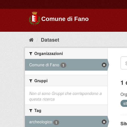
Dataset
Organizzazioni
Comune di Fano
1
Gruppi
1 
Non ci sono Gruppi che corrispondono a
Org
questa ricerca
si
Tag
archeologico
1
Si