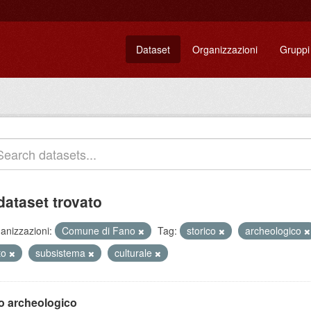
Dataset
Organizzazioni
Gruppi
dataset trovato
anizzazioni:
Comune di Fano
Tag:
storico
archeologico
to
subsistema
culturale
to archeologico