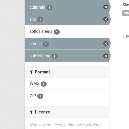
Sit
culturale
1
W
sito
1
sottosistema
1
E' p
storico
1
subsistema
1
Formati
WMS
1
ZIP
1
Licenze
Non ci sono Licenze che corrispondono