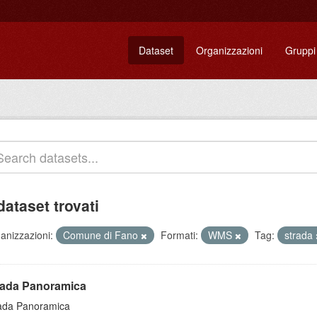
Dataset
Organizzazioni
Gruppi
dataset trovati
anizzazioni:
Comune di Fano
Formati:
WMS
Tag:
strada
rada Panoramica
ada Panoramica