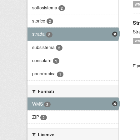
W
sottosistema
2
storico
2
St
Str
strada
2
W
subsistema
2
consolare
1
E' p
panoramica
1
Formati
WMS
2
ZIP
2
Licenze