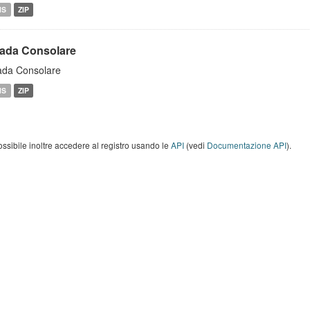
MS
ZIP
rada Consolare
ada Consolare
MS
ZIP
ossibile inoltre accedere al registro usando le
API
(vedi
Documentazione API
).