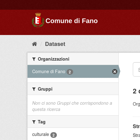
Dataset
Organizzazioni
Comune di Fano
2
Gruppi
2 
Non ci sono Gruppi che corrispondono a
Org
questa ricerca
Tag
St
culturale
Str
2