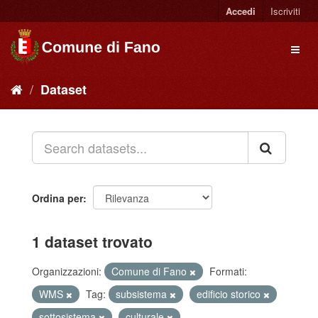
Accedi
Iscriviti
Dataset
Ordina per
1 dataset trovato
Organizzazioni:
Comune di Fano
Formati:
WMS
Tag:
subsistema
edificio storico
sottosistema
culturale