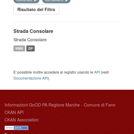
Risultato del Filtro
Strada Consolare
Strada Consolare
WMS
ZIP
E' possibile inoltre accedere al registro usando le
API
(vedi
Documentazione API
).
Informazioni GoOD PA Regione Marche - Comune di Fano
CKAN API
CKAN Association