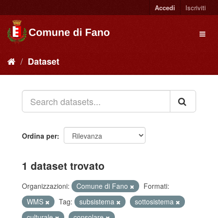
Accedi
Iscriviti
Dataset
Ordina per
1 dataset trovato
Organizzazioni:
Comune di Fano
Formati:
WMS
Tag:
subsistema
sottosistema
culturale
consolare