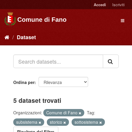
Accedi
Iscriviti
Dataset
Ordina per
5 dataset trovati
Organizzazioni:
Comune di Fano
Tag:
subsistema
storico
sottosistema
Risultato del Filtro