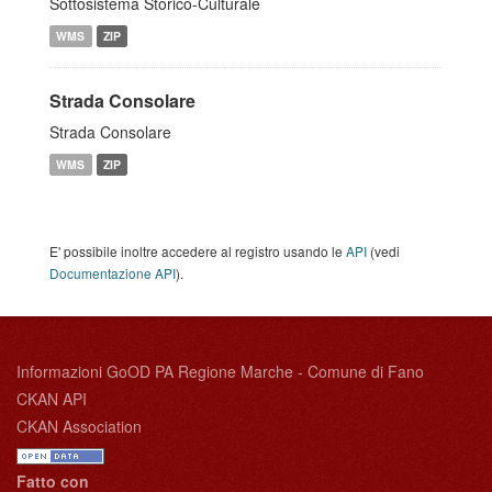
Sottosistema Storico-Culturale
WMS
ZIP
Strada Consolare
Strada Consolare
WMS
ZIP
E' possibile inoltre accedere al registro usando le
API
(vedi
Documentazione API
).
Informazioni GoOD PA Regione Marche - Comune di Fano
CKAN API
CKAN Association
Fatto con