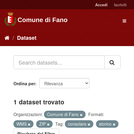
Accedi
Iscriviti
Dataset
Ordina per
1 dataset trovato
Organizzazioni:
Comune di Fano
Formati:
WMS
ZIP
Tag:
consolare
storico
Risultato del Filtro