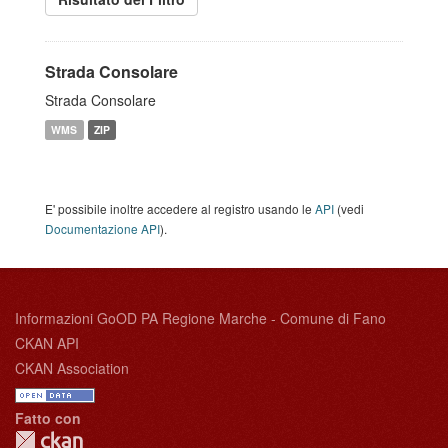
Strada Consolare
Strada Consolare
WMS
ZIP
E' possibile inoltre accedere al registro usando le
API
(vedi
Documentazione API
).
Informazioni GoOD PA Regione Marche - Comune di Fano
CKAN API
CKAN Association
Fatto con