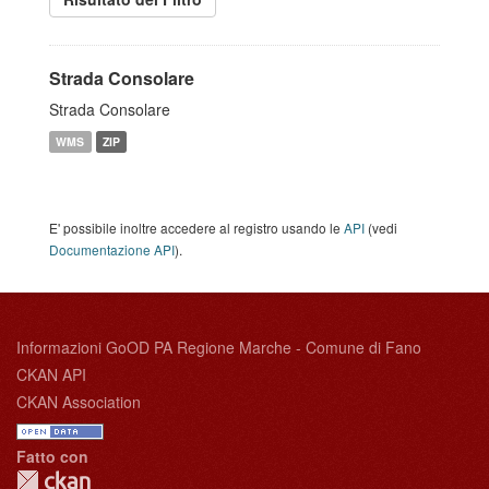
Strada Consolare
Strada Consolare
WMS
ZIP
E' possibile inoltre accedere al registro usando le
API
(vedi
Documentazione API
).
Informazioni GoOD PA Regione Marche - Comune di Fano
CKAN API
CKAN Association
Fatto con