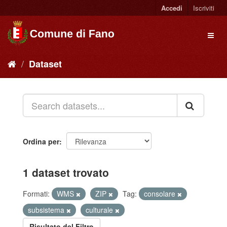
Accedi
Iscriviti
Dataset
Ordina per
1 dataset trovato
Formati:
WMS
ZIP
Tag:
consolare
subsistema
culturale
Risultato del Filtro