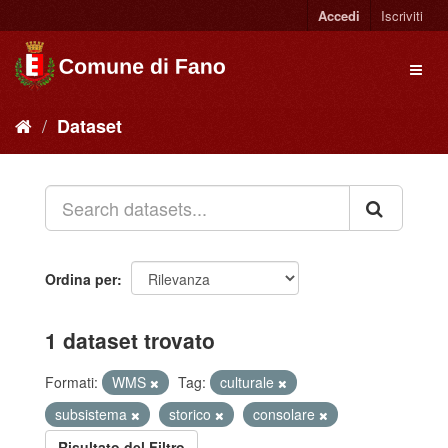
Accedi
Iscriviti
Dataset
Ordina per
1 dataset trovato
Formati:
WMS
Tag:
culturale
subsistema
storico
consolare
Risultato del Filtro