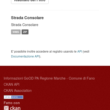
Strada Consolare
Strada Consolare
WMS
ZIP
E' possibile inoltre accedere al registro usando le
API
(vedi
Documentazione API
).
Informazioni GoOD PA Regione Marche - Comune di Fano
CKAN API
CKAN Association
Fatto con