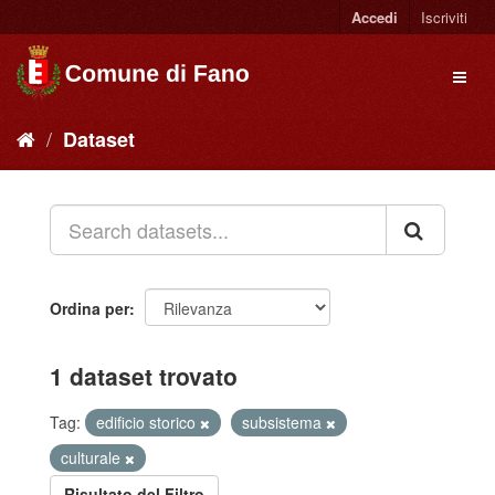
Accedi
Iscriviti
Dataset
Ordina per
1 dataset trovato
Tag:
edificio storico
subsistema
culturale
Risultato del Filtro