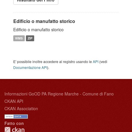
Edificio o manufatto storico
Edificio o manufatto storico
WMS
ZIP
E' possibile inoltre accedere al registro usando le
API
(vedi
Documentazione API
).
Informazioni GoOD PA Regione Marche - Comune di Fano
CKAN API
CKAN Association
Fatto con