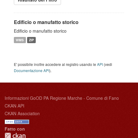
Edificio o manufatto storico
Edificio o manufatto storico
WMS
ZIP
E' possibile inoltre accedere al registro usando le
API
(vedi
Documentazione API
).
Informazioni GoOD PA Regione Marche - Comune di Fano
CKAN API
CKAN Association
Fatto con