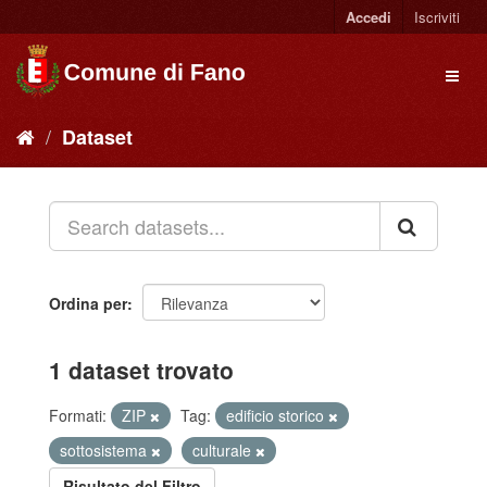
Accedi
Iscriviti
Dataset
Ordina per
1 dataset trovato
Formati:
ZIP
Tag:
edificio storico
sottosistema
culturale
Risultato del Filtro