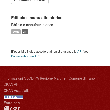
Edificio o manufatto storico
Edificio o manufatto storico
WMS
ZIP
E' possibile inoltre accedere al registro usando le
API
(vedi
Documentazione API
).
Informazioni GoOD PA Regione Marche - Comune di Fano
CKAN API
CKAN Association
Fatto con