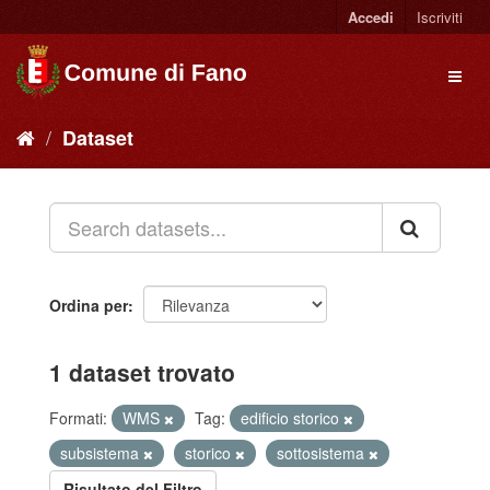
Accedi
Iscriviti
Dataset
Ordina per
1 dataset trovato
Formati:
WMS
Tag:
edificio storico
subsistema
storico
sottosistema
Risultato del Filtro