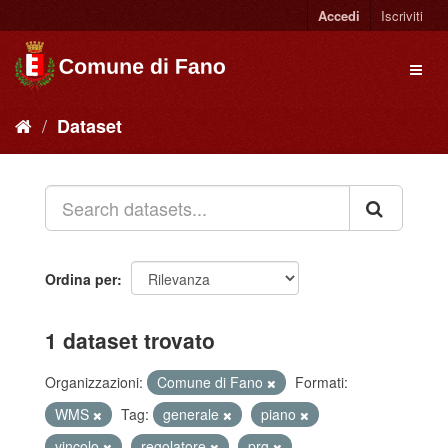
Accedi
Iscriviti
Dataset
Ordina per
1 dataset trovato
Organizzazioni:
Comune di Fano
Formati:
WMS
Tag:
generale
piano
vincolo
regolatore
prg