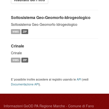
Sottosistema Geo-Geomorfo-Idrogeologico
Sottosistema Geo-Geomorfo-Idrogeologico
WMS
ZIP
Crinale
Crinale
WMS
ZIP
E' possibile inoltre accedere al registro usando le
API
(vedi
Documentazione API
).
Informazioni GoOD PA Regione Marche - Comune di Fano