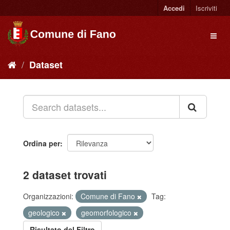
Accedi
Iscriviti
Dataset
Ordina per
2 dataset trovati
Organizzazioni:
Comune di Fano
Tag:
geologico
geomorfologico
Risultato del Filtro