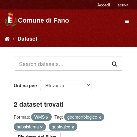
Accedi
Iscriviti
Dataset
Ordina per
2 dataset trovati
Formati:
WMS
Tag:
geomorfologico
subsistema
geologico
Risultato del Filtro