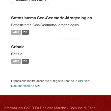
Sottosistema Geo-Geomorfo-Idrogeologico
Sottosistema Geo-Geomorfo-Idrogeologico
WMS
ZIP
Crinale
Crinale
WMS
ZIP
E' possibile inoltre accedere al registro usando le
API
(vedi
Documentazione API
).
Informazioni GoOD PA Regione Marche - Comune di Fano