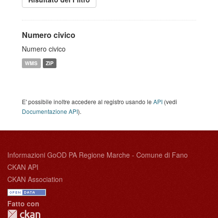
Numero civico
Numero civico
WMS
ZIP
E' possibile inoltre accedere al registro usando le
API
(vedi
Documentazione API
).
Informazioni GoOD PA Regione Marche - Comune di Fano
CKAN API
CKAN Association
Fatto con