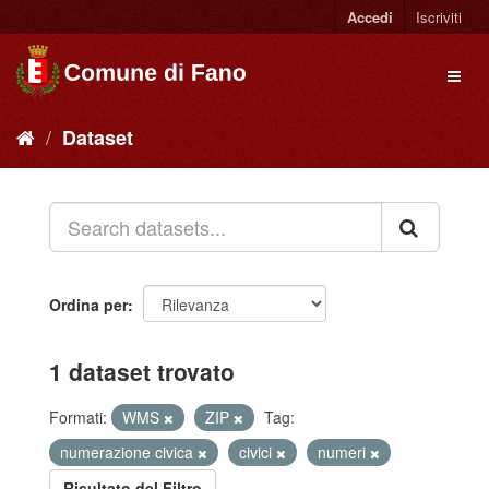
Accedi
Iscriviti
Dataset
Ordina per
1 dataset trovato
Formati:
WMS
ZIP
Tag:
numerazione civica
civici
numeri
Risultato del Filtro