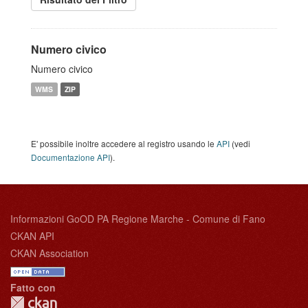
Numero civico
Numero civico
WMS
ZIP
E' possibile inoltre accedere al registro usando le
API
(vedi
Documentazione API
).
Informazioni GoOD PA Regione Marche - Comune di Fano
CKAN API
CKAN Association
Fatto con