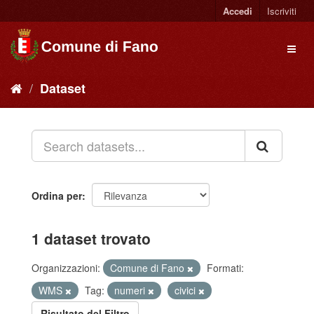
Accedi
Iscriviti
Dataset
Ordina per
1 dataset trovato
Organizzazioni:
Comune di Fano
Formati:
WMS
Tag:
numeri
civici
Risultato del Filtro