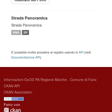
Strada Panoramica
Strada Panoramica
WMS
ZIP
E' possibile inoltre accedere al registro usando le
API
(vedi
Documentazione API
).
Informazioni GoOD PA Regione Marche - Comune di Fano
CKAN API
CKAN Association
Fatto con