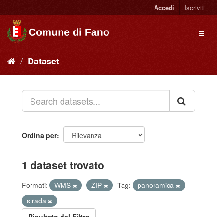
Accedi
Iscriviti
Dataset
Ordina per
1 dataset trovato
Formati:
WMS
ZIP
Tag:
panoramica
strada
Risultato del Filtro