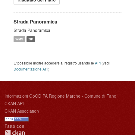
Strada Panoramica
Strada Panoramica
WMS
ZIP
E' possibile inoltre accedere al registro usando le
API
(vedi
Documentazione API
).
Informazioni GoOD PA Regione Marche - Comune di Fano
CKAN API
CKAN Association
Fatto con