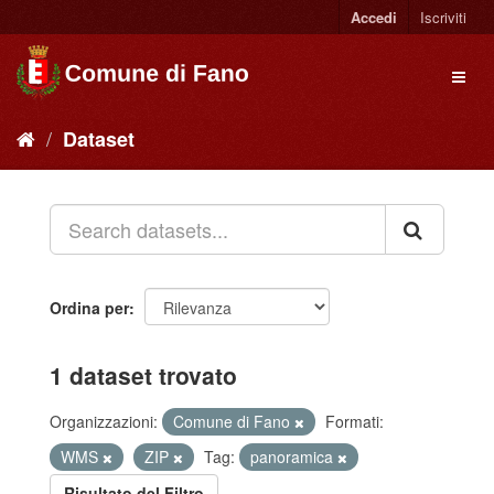
Accedi
Iscriviti
Dataset
Ordina per
1 dataset trovato
Organizzazioni:
Comune di Fano
Formati:
WMS
ZIP
Tag:
panoramica
Risultato del Filtro