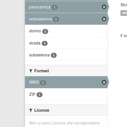
Str
panoramica
1
W
sottosistema
1
storico
1
E' p
strada
1
subsistema
1
Formati
WMS
1
ZIP
1
Licenze
Non ci sono Licenze che corrispondono