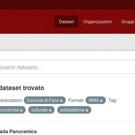
Dataset
Organizzazioni
Gruppi
dataset trovato
anizzazioni:
Comune di Fano
Formati:
WMS
Tag:
anoramica
culturale
sottosistema
rada Panoramica