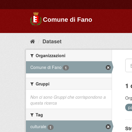
Dataset
Organizzazioni
Comune di Fano
1
Gruppi
1 
Non ci sono Gruppi che corrispondono a
Org
questa ricerca
p
Tag
culturale
1
St