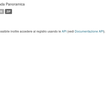
ada Panoramica
MS
ZIP
ossibile inoltre accedere al registro usando le
API
(vedi
Documentazione API
).