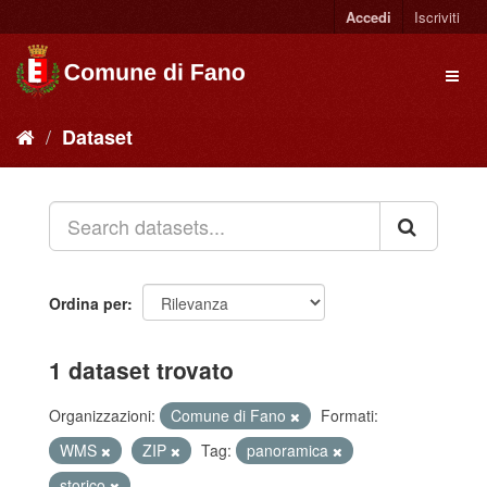
Accedi
Iscriviti
Dataset
Ordina per
1 dataset trovato
Organizzazioni:
Comune di Fano
Formati:
WMS
ZIP
Tag:
panoramica
storico