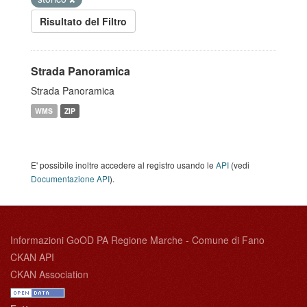
Risultato del Filtro
Strada Panoramica
Strada Panoramica
WMS
ZIP
E' possibile inoltre accedere al registro usando le
API
(vedi
Documentazione API
).
Informazioni GoOD PA Regione Marche - Comune di Fano
CKAN API
CKAN Association