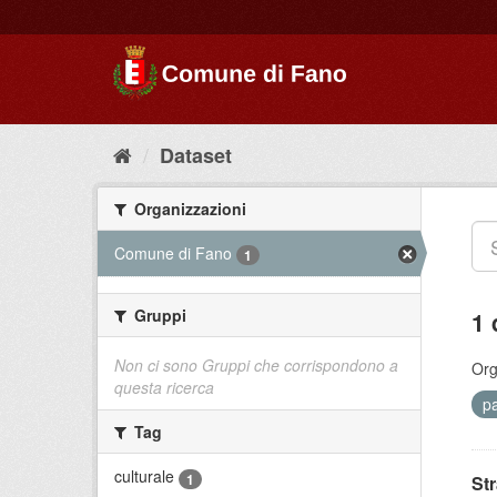
Dataset
Organizzazioni
Comune di Fano
1
Gruppi
1 
Non ci sono Gruppi che corrispondono a
Org
questa ricerca
p
Tag
culturale
1
St