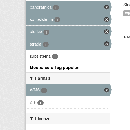
Str
panoramica
1
W
sottosistema
1
storico
1
E' p
strada
1
subsistema
1
Mostra solo Tag popolari
Formati
WMS
1
ZIP
1
Licenze