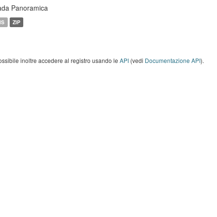
ada Panoramica
MS
ZIP
ossibile inoltre accedere al registro usando le
API
(vedi
Documentazione API
).