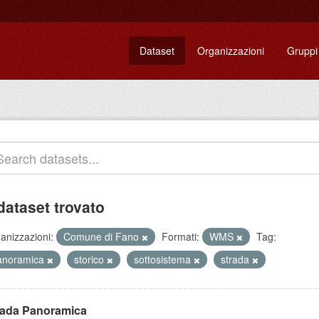
Dataset
Organizzazioni
Gruppi
dataset trovato
anizzazioni:
Comune di Fano
Formati:
WMS
Tag:
anoramica
storico
sottosistema
strada
rada Panoramica