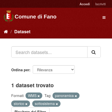
Accedi
Iscriviti
Dataset
Ordina per
1 dataset trovato
Formati:
WMS
Tag:
panoramica
storico
sottosistema
Risultato del Filtro