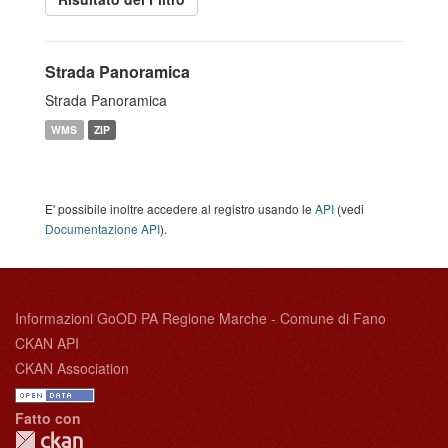
Strada Panoramica
Strada Panoramica
WMS
ZIP
E' possibile inoltre accedere al registro usando le
API
(vedi
Documentazione API
).
Informazioni GoOD PA Regione Marche - Comune di Fano
CKAN API
CKAN Association
Fatto con