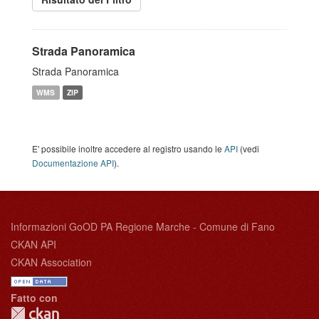
Strada Panoramica
Strada Panoramica
WMS
ZIP
E' possibile inoltre accedere al registro usando le
API
(vedi
Documentazione API
).
Informazioni GoOD PA Regione Marche - Comune di Fano
CKAN API
CKAN Association
Fatto con