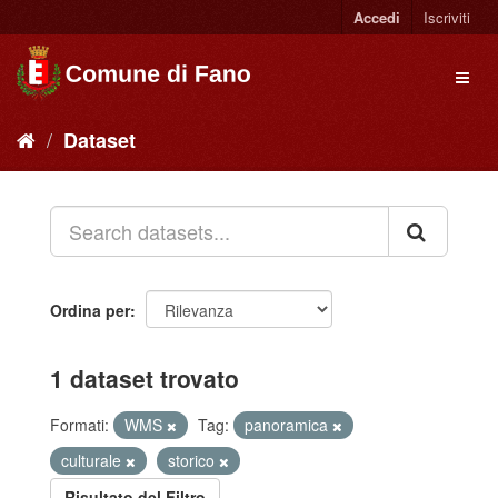
Accedi
Iscriviti
Dataset
Ordina per
1 dataset trovato
Formati:
WMS
Tag:
panoramica
culturale
storico
Risultato del Filtro