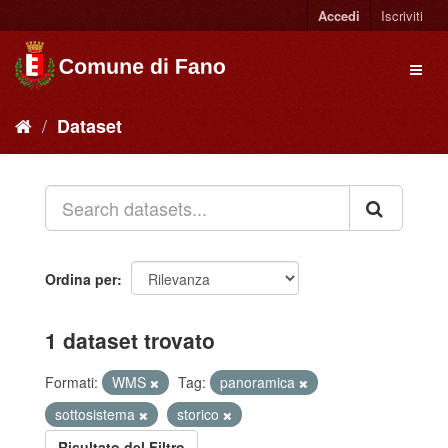
Accedi
Iscriviti
Dataset
Ordina per
1 dataset trovato
Formati:
WMS
Tag:
panoramica
sottosistema
storico
Risultato del Filtro