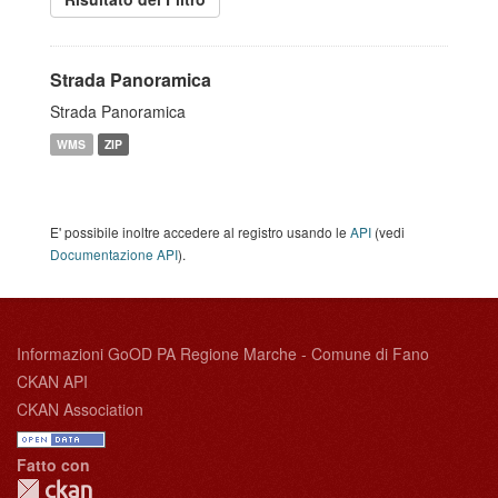
Strada Panoramica
Strada Panoramica
WMS
ZIP
E' possibile inoltre accedere al registro usando le
API
(vedi
Documentazione API
).
Informazioni GoOD PA Regione Marche - Comune di Fano
CKAN API
CKAN Association
Fatto con