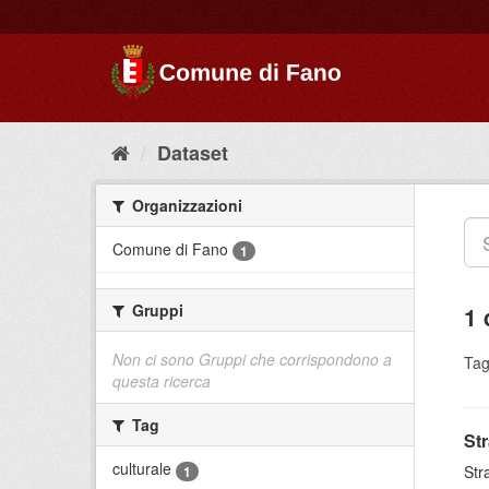
Dataset
Organizzazioni
Comune di Fano
1
Gruppi
1 
Non ci sono Gruppi che corrispondono a
Tag
questa ricerca
Tag
St
culturale
Str
1