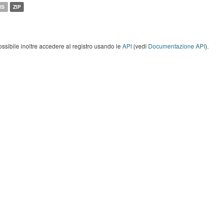
MS
ZIP
ossibile inoltre accedere al registro usando le
API
(vedi
Documentazione API
).