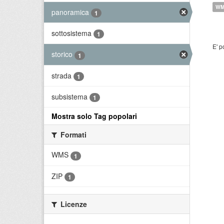
W
panoramica
1
sottosistema
1
E' p
storico
1
strada
1
subsistema
1
Mostra solo Tag popolari
Formati
WMS
1
ZIP
1
Licenze