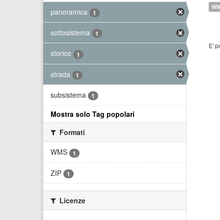
W
panoramica
1
sottosistema
1
E' p
storico
1
strada
1
subsistema
1
Mostra solo Tag popolari
Formati
WMS
1
ZIP
1
Licenze