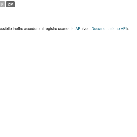
MS
ZIP
ossibile inoltre accedere al registro usando le
API
(vedi
Documentazione API
).