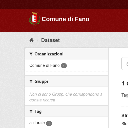
Dataset
Organizzazioni
Comune di Fano
1
Gruppi
1 
Non ci sono Gruppi che corrispondono a
Tag
questa ricerca
Tag
St
culturale
Str
1