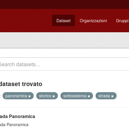
Dataset
Organizzazioni
Gruppi
dataset trovato
:
panoramica
storico
sottosistema
strada
rada Panoramica
ada Panoramica