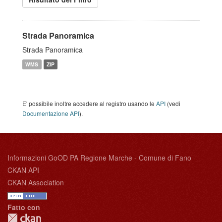
Strada Panoramica
Strada Panoramica
WMS
ZIP
E' possibile inoltre accedere al registro usando le
API
(vedi
Documentazione API
).
Informazioni GoOD PA Regione Marche - Comune di Fano
CKAN API
CKAN Association
Fatto con