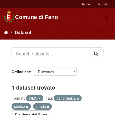
Accedi
Iscriviti
Dataset
Ordina per
1 dataset trovato
Formati:
WMS
Tag:
panoramica
storico
strada
Risultato del Filtro