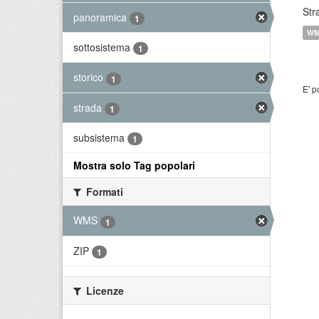
Str
panoramica
1
W
sottosistema
1
storico
1
E' p
strada
1
subsistema
1
Mostra solo Tag popolari
Formati
WMS
1
ZIP
1
Licenze