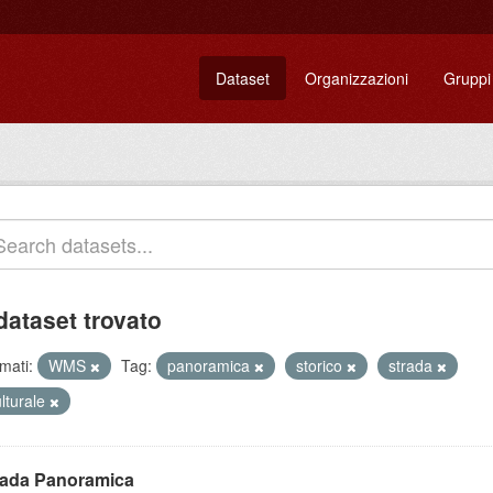
Dataset
Organizzazioni
Gruppi
dataset trovato
mati:
WMS
Tag:
panoramica
storico
strada
lturale
rada Panoramica