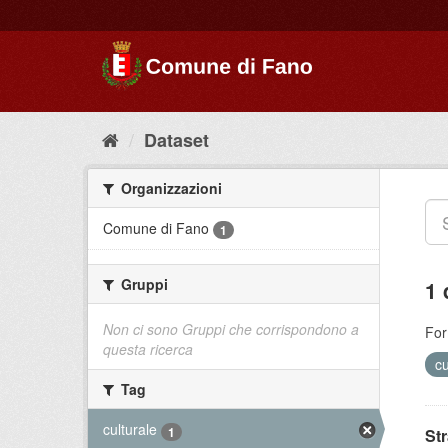
Dataset
Organizzazioni
Comune di Fano
1
Gruppi
1 
Non ci sono Gruppi che corrispondono a
For
questa ricerca
cu
Tag
culturale
1
St