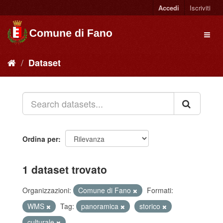
Accedi
Iscriviti
Dataset
Ordina per
1 dataset trovato
Organizzazioni:
Comune di Fano
Formati:
WMS
Tag:
panoramica
storico
culturale