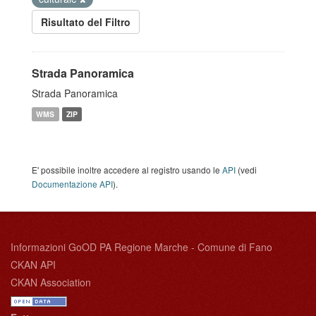
Risultato del Filtro
Strada Panoramica
Strada Panoramica
WMS
ZIP
E' possibile inoltre accedere al registro usando le
API
(vedi
Documentazione API
).
Informazioni GoOD PA Regione Marche - Comune di Fano
CKAN API
CKAN Association