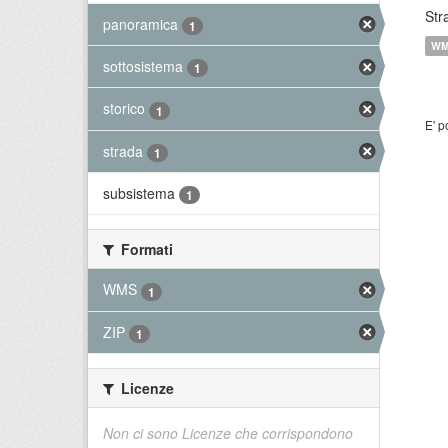
Str
panoramica
1
W
sottosistema
1
storico
1
E' p
strada
1
subsistema
1
Formati
WMS
1
ZIP
1
Licenze
Non ci sono Licenze che corrispondono