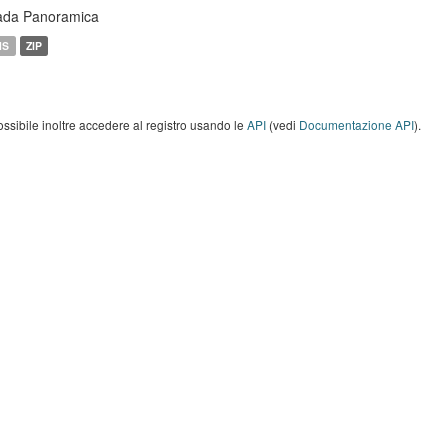
ada Panoramica
MS
ZIP
ossibile inoltre accedere al registro usando le
API
(vedi
Documentazione API
).