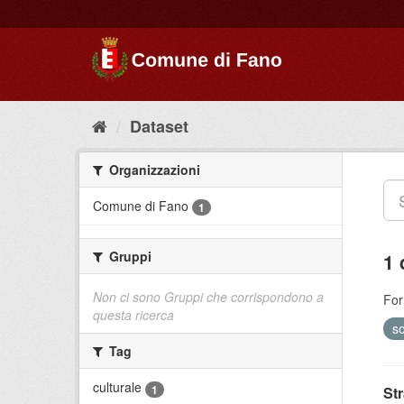
Dataset
Organizzazioni
Comune di Fano
1
Gruppi
1 
Non ci sono Gruppi che corrispondono a
For
questa ricerca
s
Tag
culturale
1
St