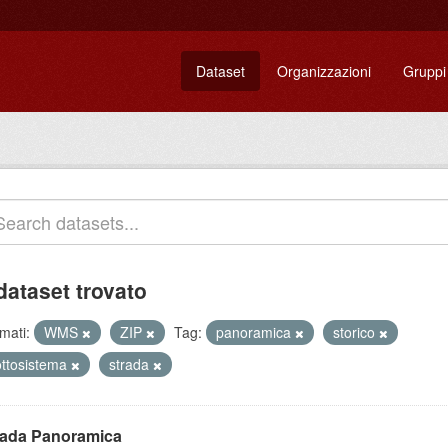
Dataset
Organizzazioni
Gruppi
dataset trovato
mati:
WMS
ZIP
Tag:
panoramica
storico
ottosistema
strada
rada Panoramica