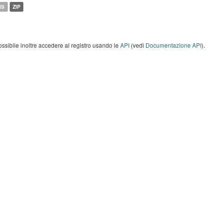
MS
ZIP
ossibile inoltre accedere al registro usando le
API
(vedi
Documentazione API
).