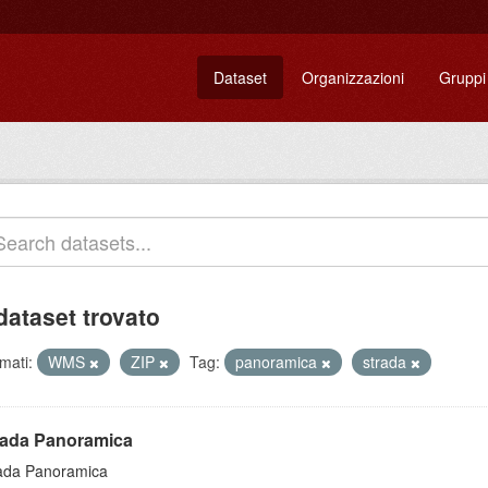
Dataset
Organizzazioni
Gruppi
dataset trovato
mati:
WMS
ZIP
Tag:
panoramica
strada
rada Panoramica
ada Panoramica