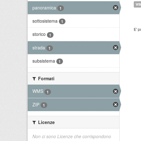
W
panoramica
1
sottosistema
1
E' p
storico
1
strada
1
subsistema
1
Formati
WMS
1
ZIP
1
Licenze
Non ci sono Licenze che corrispondono