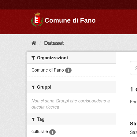
Dataset
Organizzazioni
Comune di Fano
1
Gruppi
1 
Non ci sono Gruppi che corrispondono a
For
questa ricerca
Tag
St
culturale
Str
1