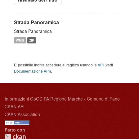
Strada Panoramica
Strada Panoramica
WMS
ZIP
E' possibile inoltre accedere al registro usando le
API
(vedi
Documentazione API
).
Informazioni GoOD PA Regione Marche - Comune di Fano
CKAN API
CKAN Association
Fatto con