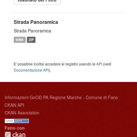
Strada Panoramica
Strada Panoramica
WMS
ZIP
E' possibile inoltre accedere al registro usando le
API
(vedi
Documentazione API
).
Informazioni GoOD PA Regione Marche - Comune di Fano
CKAN API
CKAN Association
Fatto con