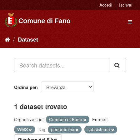
Accedi
Iscriviti
Dataset
Ordina per
1 dataset trovato
Organizzazioni:
Comune di Fano
Formati:
WMS
Tag:
panoramica
subsistema
Risultato del Filtro