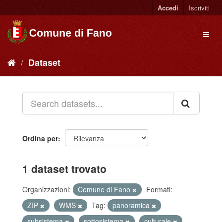
Accedi
Iscriviti
Dataset
Ordina per
1 dataset trovato
Organizzazioni:
Comune di Fano
Formati:
ZIP
WMS
Tag:
panoramica
subsistema
sottosistema
culturale