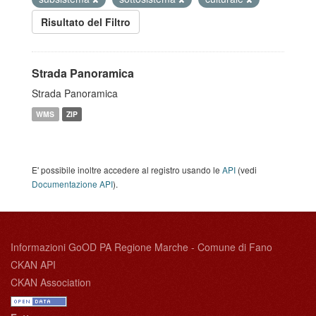
Risultato del Filtro
Strada Panoramica
Strada Panoramica
WMS
ZIP
E' possibile inoltre accedere al registro usando le
API
(vedi
Documentazione API
).
Informazioni GoOD PA Regione Marche - Comune di Fano
CKAN API
CKAN Association