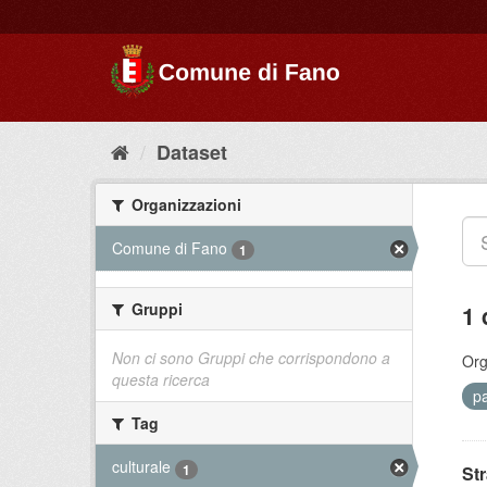
Dataset
Organizzazioni
Comune di Fano
1
Gruppi
1 
Non ci sono Gruppi che corrispondono a
Org
questa ricerca
p
Tag
culturale
1
St