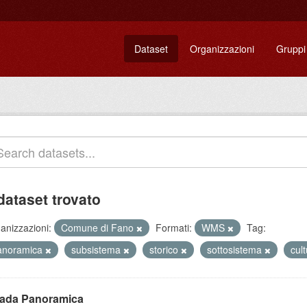
Dataset
Organizzazioni
Gruppi
dataset trovato
anizzazioni:
Comune di Fano
Formati:
WMS
Tag:
anoramica
subsistema
storico
sottosistema
cul
rada Panoramica