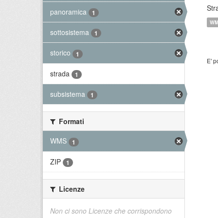
Str
panoramica
1
W
sottosistema
1
storico
1
E' p
strada
1
subsistema
1
Formati
WMS
1
ZIP
1
Licenze
Non ci sono Licenze che corrispondono