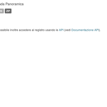
ada Panoramica
MS
ZIP
ossibile inoltre accedere al registro usando le
API
(vedi
Documentazione API
).