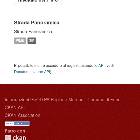
Strada Panoramica
Strada Panoramica
WMS
ZIP
E' possibile inoltre accedere al registro usando le
API
(vedi
Documentazione API
).
Informazioni GoOD PA Regione Marche - Comune di Fano
CKAN API
CKAN Association
Fatto con