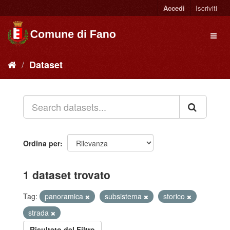
Accedi
Iscriviti
Dataset
Ordina per
1 dataset trovato
Tag:
panoramica
subsistema
storico
strada
Risultato del Filtro