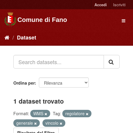
Accedi
Iscriviti
Dataset
Ordina per
1 dataset trovato
Formati:
WMS
Tag:
regolatore
generale
vincolo
Risultato del Filtro