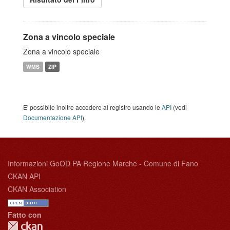
Zona a vincolo speciale
Zona a vincolo speciale
WMS
ZIP
E' possibile inoltre accedere al registro usando le
API
(vedi
Documentazione API
).
Informazioni GoOD PA Regione Marche - Comune di Fano
CKAN API
CKAN Association
Fatto con