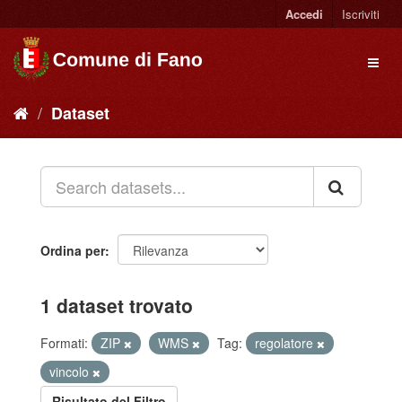
Accedi
Iscriviti
Dataset
Ordina per
1 dataset trovato
Formati:
ZIP
WMS
Tag:
regolatore
vincolo
Risultato del Filtro