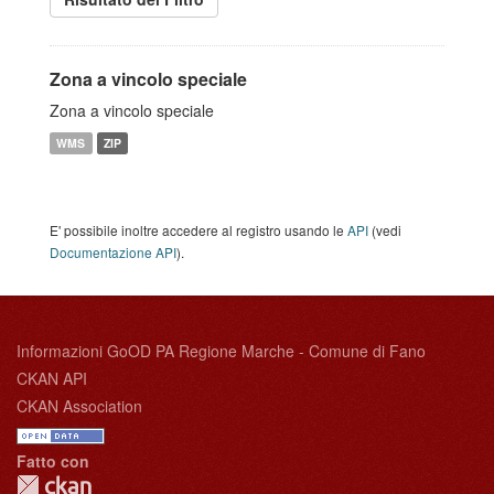
Zona a vincolo speciale
Zona a vincolo speciale
WMS
ZIP
E' possibile inoltre accedere al registro usando le
API
(vedi
Documentazione API
).
Informazioni GoOD PA Regione Marche - Comune di Fano
CKAN API
CKAN Association
Fatto con