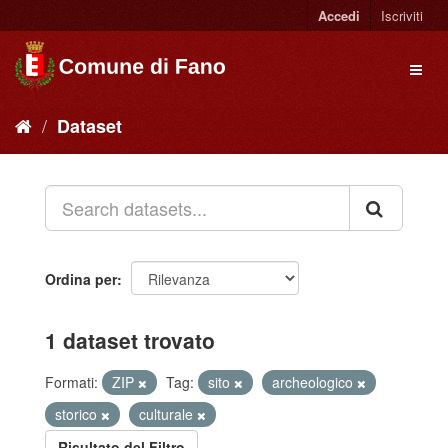
Accedi
Iscriviti
Dataset
Ordina per
1 dataset trovato
Formati:
ZIP
Tag:
sito
archeologico
storico
culturale
Risultato del Filtro