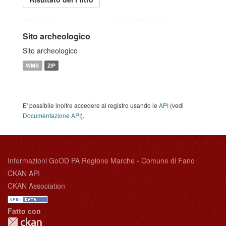
Sito archeologico
Sito archeologico
WMS
ZIP
E' possibile inoltre accedere al registro usando le
API
(vedi
Documentazione API
).
Informazioni GoOD PA Regione Marche - Comune di Fano
CKAN API
CKAN Association
Fatto con