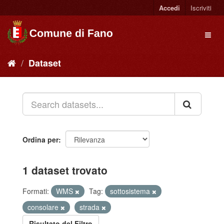
Accedi
Iscriviti
Dataset
Ordina per
1 dataset trovato
Formati:
WMS
Tag:
sottosistema
consolare
strada
Risultato del Filtro