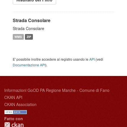
Strada Consolare
Strada Consolare
WMS
ZIP
E' possibile inoltre accedere al registro usando le
API
(vedi
Documentazione API
).
Informazioni GoOD PA Regione Marche - Comune di Fano
CKAN API
CKAN Association
Fatto con