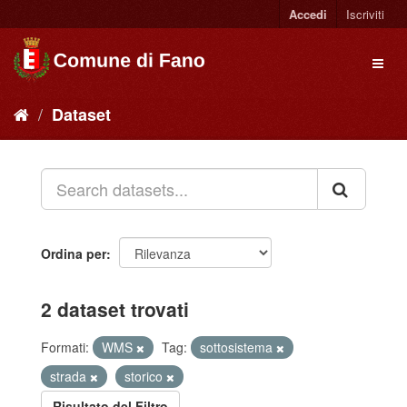
Accedi
Iscriviti
Dataset
Ordina per
2 dataset trovati
Formati:
WMS
Tag:
sottosistema
strada
storico
Risultato del Filtro