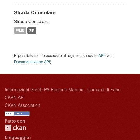
Strada Consolare
Strada Consolare
WMS
ZIP
E' possibile inoltre accedere al registro usando le
API
(vedi
Documentazione API
).
Informazioni GoOD PA Regione Marche - Comune di Fano
CKAN API
CKAN Association
Fatto con
Linguaggio